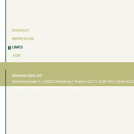
KONTAKT
IMPRESSUM
LINKS
AGB
Hochsitz Geis UG
Dietzhölzstraße 5 | 35683 Dillenburg | Telefon 02771 8190 603 | Mobil 01
info[at]hochsitzgeis.de | www.hochsitzgeis.de